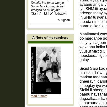
Turub ayaan qolk
Saaxiib kal furan weeye,
ayaanu aniga iy
Sunto fara ku hayntiisa,
iyo SNM tii aya
Weligaa ha sii deynin.
adeegasaday aya
"Sahra" - M I W Hadraawi
in SNM tu iyana
suugaan
labada nin ee f
baran askari ku
Maalintaasi wax
A Note of my teachers
oo mardanbe qolk
celiyey isagoon
waxaanu imika h
yuusuf Max'd Cii
hoosteeda iigu 
galay.
Siciid Sara kac
nin iska da' weryn oon dhibaato badnay ayaa soo hoos maray daaqadda aan hoos j
markaa taagnaa,
dheerayn, garii
sheegtay iyo wa
Siciid ii sheegi
baanu haysanaa 
read it more
dagaalkaasi ka
subaxaana aniga 