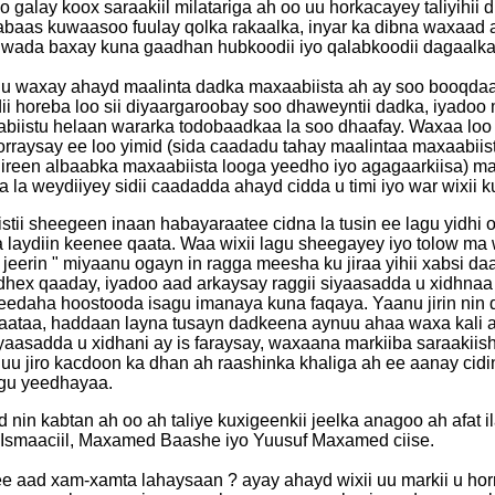
 galay koox saraakiil milatariga ah oo uu horkacayey taliyihii 
aas kuwaasoo fuulay qolka rakaalka, inyar ka dibna waxaad a
o wada baxay kuna gaadhan hubkoodii iyo qalabkoodii dagaalk
hu waxay ahayd maalinta dadka maxaabiista ah ay soo booqda
i horeba loo sii diyaargaroobay soo dhaweyntii dadka, iyadoo 
biistu helaan wararka todobaadkaa la soo dhaafay. Waxaa lo
horraysay ee loo yimid (sida caadadu tahay maalintaa maxaabii
en albaabka maxaabiista looga yeedho iyo agagaarkiisa) markii ay soo
la weydiiyey sidii caadadda ahayd cidda u timi iyo war wixii k
tii sheegeen inaan habayaraatee cidna la tusin ee lagu yidhi o
 laydiin keenee qaata. Waa wixii lagu sheegayey iyo tolow ma
eerin " miyaanu ogayn in ragga meesha ku jiraa yihii xabsi daa
dhex qaaday, iyadoo aad arkaysay raggii siyaasadda u xidhnaa o
eedaha hoostooda isagu imanaya kuna faqaya. Yaanu jirin nin
aataa, haddaan layna tusayn dadkeena aynuu ahaa waxa kali 
aasadda u xidhani ay is faraysay, waxaana markiiba saraakiishi
 uu jiro kacdoon ka dhan ah raashinka khaliga ah ee aanay cidi
ogu yeedhayaa.
nin kabtan ah oo ah taliye kuxigeenkii jeelka anagoo ah afat i
 Ismaaciil, Maxamed Baashe iyo Yuusuf Maxamed ciise.
 aad xam-xamta lahaysaan ? ayay ahayd wixii uu markii u ho