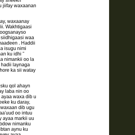
hay sheekh
 jiifay waxaanan
igay, waxaanay
ii. Wakhtigaasi
 joogsanayso
siidhigaasi waa
imaadeen . Haddii
a isugu nimi
n ku idhi "
 nimankii oo la
 hadii laynaga
isku qol ahayn
ay laba nin oo
y ayaa waxa dib u
eeke ku daray,
a waxaan dib ugu
aa'uud oo intuu
 ayaa markii uu
cabdow nimanku
btan aynu ku
eeyey ayaa