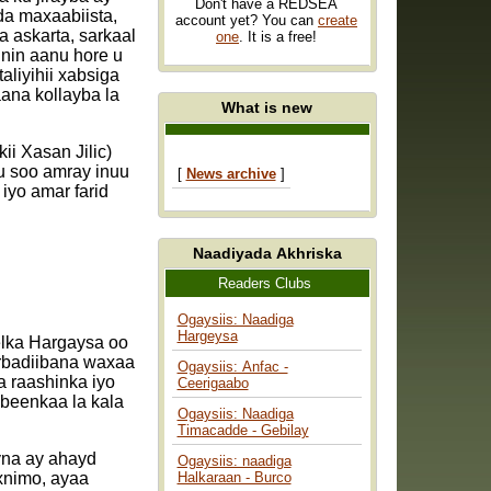
Don't have a REDSEA
a maxaabiista,
account yet? You can
create
 askarta, sarkaal
one
. It is a free!
 nin aanu hore u
aliyihii xabsiga
ana kollayba la
What is new
i Xasan Jilic)
gu soo amray inuu
[
News archive
]
iyo amar farid
Naadiyada Akhriska
Readers Clubs
Ogaysiis: Naadiga
Hargeysa
eelka Hargaysa oo
urbadiibana waxaa
Ogaysiis: Anfac -
a raashinka iyo
Ceerigaabo
beenkaa la kala
Ogaysiis: Naadiga
Timacadde - Gebilay
yna ay ahayd
Ogaysiis: naadiga
xnimo, ayaa
Halkaraan - Burco