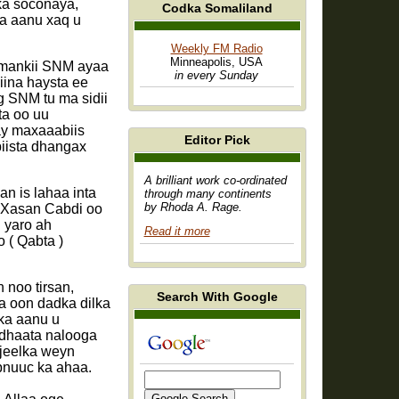
ka soconaya,
Codka Somaliland
a aanu xaq u
Weekly FM Radio
Minneapolis, USA
imankii SNM ayaa
in every Sunday
iina haysta ee
 SNM tu ma sidii
ta oo uu
ay maxaaabiis
Editor Pick
biista dhangax
A brilliant work co-ordinated
n is lahaa inta
through many continents
by Rhoda A. Rage.
r Xasan Cabdi oo
 yaro ah
Read it more
 ( Qabta )
Search With Google
a oon dadka dilka
rka aanu u
udhaata nalooga
jeelka weyn
bnuuc ka ahaa.