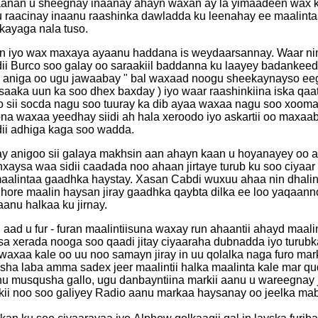
aanan u sheegnay inaanay ahayn waxan ay la yimaadeen wax 
 raacinay inaanu raashinka dawladda ku leenahay ee maalinta
kayaga nala tuso.
n iyo wax maxaya ayaanu haddana is weydaarsannay. Waar n
i Burco soo galay oo saraakiil baddanna ku laayey badankeed
 aniga oo ugu jawaabay " bal waxaad noogu sheekaynayso eeg
 saaka uun ka soo dhex baxday ) iyo waar raashinkiina iska qaa
oo sii socda nagu soo tuuray ka dib ayaa waxaa nagu soo xoom
ibna waxaa yeedhay siidi ah hala xeroodo iyo askartii oo maxaa
ii adhiga kaga soo wadda.
y anigoo sii galaya makhsin aan ahayn kaan u hoyanayey oo aa
hxaysa waa sidii caadada noo ahaan jirtaye turub ku soo ciyaa
maalintaa gaadhka haystay. Xasan Cabdi wuxuu ahaa nin dhalin
hore maalin haysan jiray gaadhka qaybta dilka ee loo yaqaanno
anu halkaa ku jirnay.
ur - furan maalintiisuna waxay run ahaantii ahayd maalin noo tirsan,
isa xerada nooga soo qaadi jitay ciyaaraha dubnadda iyo turubk
 waxaa kale oo uu noo samayn jiray in uu qolalka naga furo ma
a laba amma sadex jeer maalintii halka maalinta kale mar q
u musqusha gallo, ugu danbayntiina markii aanu u wareegnay 
kii noo soo galiyey Radio aanu markaa haysanay oo jeelka ma